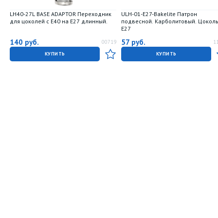
LH40-27L BASE ADAPTOR Переходник
ULH-01-E27-Bakelite Патрон
для цоколей с E40 на E27 длинный.
подвесной. Карболитовый. Цокол
Е27
140
руб.
57
руб.
00719
1
КУПИТЬ
КУПИТЬ