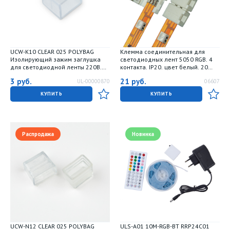
UCW-K10 CLEAR 025 POLYBAG
Клемма соединительная для
Изолирующий зажим заглушка
светодиодных лент 5050 RGB. 4
для светодиодной ленты 220В.
контакта. IP20. цвет белый. 20
10x7мм. цвет прозрачный. 25
штук в пакете
3
руб.
21
руб.
UL-00000870
06607
штук в пакете. TM Uniel
КУПИТЬ
КУПИТЬ
Распродажа
Новинка
UCW-N12 CLEAR 025 POLYBAG
ULS-A01 10M-RGB-BT RRP24C01