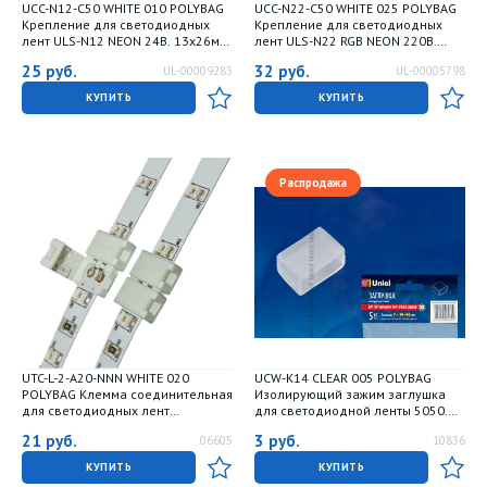
UCC-N12-C50 WHITE 010 POLYBAG
UCC-N22-C50 WHITE 025 POLYBAG
Крепление для светодиодных
Крепление для светодиодных
лент ULS-N12 NEON 24В. 13x26мм.
лент ULS-N22 RGB NEON 220В.
Цвет белый. 10 штук в пакете. TM
10x18мм. Цвет белый. 25 штук в
25
руб.
32
руб.
UL-00009283
UL-00005798
Uniel
пакете. TM Uniel
КУПИТЬ
КУПИТЬ
Распродажа
UTC-L-2-A20-NNN WHITE 020
UCW-K14 CLEAR 005 POLYBAG
POLYBAG Клемма соединительная
Изолирующий зажим заглушка
для светодиодных лент
для светодиодной ленты 5050.
28353528. 2 контакта. IP20.
14-16 мм. цвет прозрачный. 5
21
руб.
3
руб.
06605
10836
Белый. 20штук в пакете. TM Uniel
штук в пакете
КУПИТЬ
КУПИТЬ