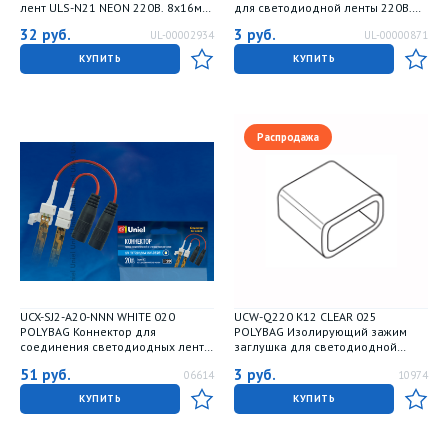
лент ULS-N21 NEON 220В. 8x16мм.
для светодиодной ленты 220В.
Цвет белый. 25 штук в пакете. TM
14-16х7мм. цвет прозрачный. 25
32
руб.
3
руб.
UL-00002934
UL-00000871
Uniel
штук в пакете. TM Uniel
КУПИТЬ
КУПИТЬ
Распродажа
UCX-SJ2-A20-NNN WHITE 020
UCW-Q220 K12 CLEAR 025
POLYBAG Коннектор для
POLYBAG Изолирующий зажим
соединения светодиодных лент
заглушка для светодиодной
28353528. с адаптером. 2
ленты 5050. 12-14 мм. цвет
51
руб.
3
руб.
06614
10974
контакта. IP20. Белый. 20 штук в
прозрачный. 25 штук в пакете
пакете. TM Uniel
КУПИТЬ
КУПИТЬ