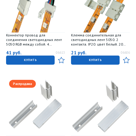
Коннектор провод для
Клемма соединительная для
соединения светодиодных лент
светодиодных лент 5050. 2
5050 RGB между собой. 4
контакта. IP20. цвет белый. 20
контакта. IP20. цвет белый. 20
штук в пакете
41
руб.
21
руб.
06613
06606
штук в пакете
КУПИТЬ
КУПИТЬ
Распродажа