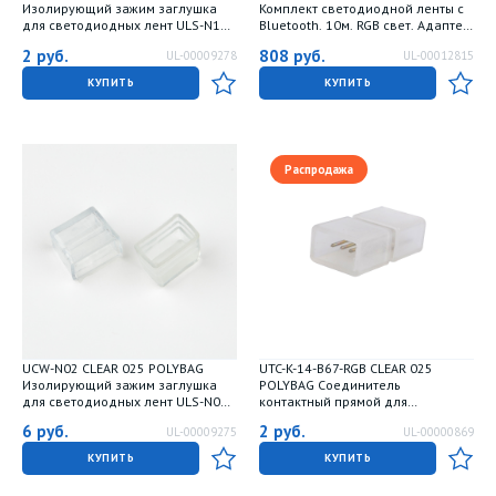
Изолирующий зажим заглушка
Комплект светодиодной ленты c
для светодиодных лент ULS-N12
Bluetooth. 10м. RGB свет. Адаптер
NEON 24В. 13x26мм. Цвет
24Вт. Контроллер с пультом в-к.
2
руб.
808
руб.
UL-00009278
UL-00012815
прозрачный. 25 штук в пакете. TM
TM Uniel
Uniel
КУПИТЬ
КУПИТЬ
Распродажа
UCW-N02 CLEAR 025 POLYBAG
UTC-K-14-B67-RGB CLEAR 025
Изолирующий зажим заглушка
POLYBAG Соединитель
для светодиодных лент ULS-N02
контактный прямой для
NEON 12В. 13x26мм. Цвет
светодиодных лент 220В 5050
6
руб.
2
руб.
UL-00009275
UL-00000869
прозрачный. 25 штук в пакете. TM
RGB. 4 контакта.Цвет прозрачный.
Uniel
25 штук в пакете. TM Uniel
КУПИТЬ
КУПИТЬ