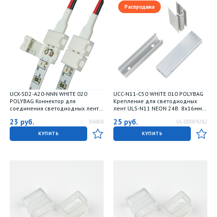
Распродажа
UCX-SD2-A20-NNN WHITE 020
UCC-N11-C50 WHITE 010 POLYBAG
POLYBAG Коннектор для
Крепление для светодиодных
соединения светодиодных лент
лент ULS-N11 NEON 24В. 8x16мм.
28353528. с блоком питания. 2
Цвет белый. 10 штук в пакете. TM
23
руб.
25
руб.
06608
UL-00009282
контакта. IP20. Белый. 20 штук в
Uniel
пакете. TM Uniel
КУПИТЬ
КУПИТЬ