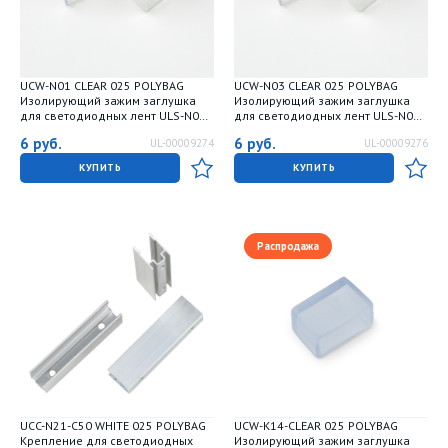
UCW-N01 CLEAR 025 POLYBAG
UCW-N03 CLEAR 025 POLYBAG
Изолирующий зажим заглушка
Изолирующий зажим заглушка
для светодиодных лент ULS-N01
для светодиодных лент ULS-N03
NEON 12В. 6x12мм. Цвет
NEON 12В. 8x16мм. Цвет
6
руб.
6
руб.
UL-00009274
UL-00009276
прозрачный. 25 штук в пакете. TM
прозрачный. 25 штук в пакете. TM
Uniel
Uniel
КУПИТЬ
КУПИТЬ
Распродажа
UCC-N21-C50 WHITE 025 POLYBAG
UCW-K14-CLEAR 025 POLYBAG
Крепление для светодиодных
Изолирующий зажим заглушка