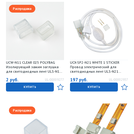
Распродажа
UCW-N11 CLEAR 025 POLYBAG
UCX-SP2-N21 WHITE 1 STICKER
Изолирующий зажим заглушка
Провод электрический для
для светодиодных лент ULS-N11
светодиодных лент ULS-N21
NEON 24В. 8x16мм. Цвет
NEON 220В. 8x16мм. 2 контакта.
2
руб.
197
руб.
UL-00009277
UL-00002937
прозрачный. 25 штук в пакете. TM
Цвет белый. TM Uniel
Uniel
КУПИТЬ
КУПИТЬ
Распродажа