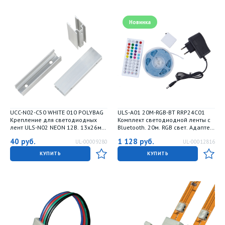
Новинка
UCC-N02-C50 WHITE 010 POLYBAG
ULS-A01 20M-RGB-BT RRP24C01
Крепление для светодиодных
Комплект светодиодной ленты c
лент ULS-N02 NEON 12В. 13x26мм.
Bluetooth. 20м. RGB свет. Адаптер
Цвет белый. 10 штук в пакете. TM
24Вт. Контроллер с пультом в-к.
40
руб.
1 128
руб.
UL-00009280
UL-00012816
Uniel
TM Uniel
КУПИТЬ
КУПИТЬ