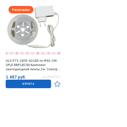
Распродажа
ULS-P71-2835-42LED-m-IP65-2M-
SPLE RRP18C00 Комплект
светодиодной ленты 2м. Спектр
для фотосинтеза. Адаптер 18Вт.
1 487
руб.
UL-00007572
Блистер. TM Uniel
КУПИТЬ