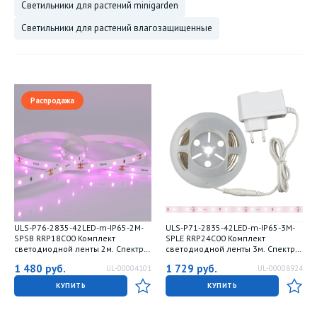
светильники для растений minigarden
светильники для растений влагозащищенные
Распродажа
ULS-P76-2835-42LED-m-IP65-2M-
ULS-P71-2835-42LED-m-IP65-3M-
SPSB RRP18C00 Комплект
SPLE RRP24C00 Комплект
светодиодной ленты 2м. Спектр
светодиодной ленты 3м. Спектр
для рассады и цветения. Адаптер
для фотосинтеза. Адаптер 24Вт.
1 480
руб.
1 729
руб.
UL-00004101
UL-00008924
18Вт. Блистер. TM Uniel
Блистер. TM Uniel
КУПИТЬ
КУПИТЬ