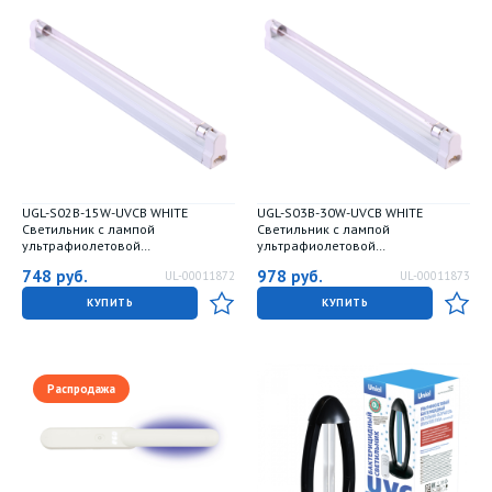
UGL-S02B-15W-UVCB WHITE
UGL-S03B-30W-UVCB WHITE
Светильник с лампой
Светильник с лампой
ультрафиолетовой
ультрафиолетовой
бактерицидной Т8 мощностью 15
бактерицидной Т8 мощностью 30
748
руб.
978
руб.
UL-00011872
UL-00011873
Вт. Спектр UVC 253.7нм.
Вт. Спектр UVC 253.7нм.
Накладной. Корпус белый. ТМ
Накладной. Корпус белый. ТМ
КУПИТЬ
КУПИТЬ
Uniel
Uniel
Распродажа