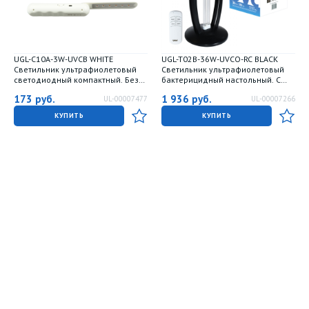
UGL-C10A-3W-UVСB WHITE
UGL-T02B-36W-UVCO-RC BLACK
Светильник ультрафиолетовый
Светильник ультрафиолетовый
светодиодный компактный. Без
бактерицидный настольный. С
озона. 275 нм. Корпус белый. ТМ
озонированием. 185 нм. С
173
руб.
1 936
руб.
UL-00007477
UL-00007266
Uniel
пультом ДУ. Корпус черный. ТМ
Uniel
КУПИТЬ
КУПИТЬ