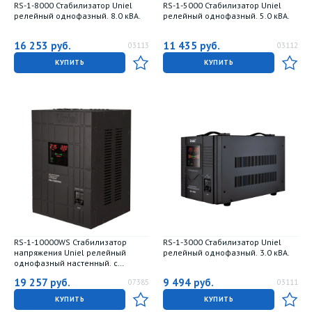
RS-1-8000 Стабилизатор Uniel
RS-1-5000 Стабилизатор Uniel
релейный однофазный. 8.0 кВА.
релейный однофазный. 5.0 кВА.
16 253
руб.
11 435
руб.
03113
03112
КУПИТЬ
КУПИТЬ
RS-1-10000WS Стабилизатор
RS-1-3000 Стабилизатор Uniel
напряжения Uniel релейный
релейный однофазный. 3.0 кВА.
однофазный настенный. с
гальванической развязкой.
19 257
руб.
9 494
руб.
07385
03111
10000ВА
КУПИТЬ
КУПИТЬ