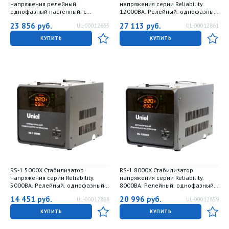
напряжения релейный
напряжения серии Reliability.
однофазный настенный. с
12000ВА. Релейный. однофазный.
гальванической развязкой.
Напольный. TM Uniel
23 856
руб.
27 113
руб.
UL-00012635
UL-00012861
15000ВА. TM Uniel
КУПИТЬ
КУПИТЬ
RS-1 5000X Стабилизатор
RS-1 8000X Стабилизатор
напряжения серии Reliability.
напряжения серии Reliability.
5000ВА. Релейный. однофазный.
8000ВА. Релейный. однофазный.
Напольный. TM Uniel
Напольный. TM Uniel
14 451
руб.
20 996
руб.
UL-00012858
UL-00012859
КУПИТЬ
КУПИТЬ