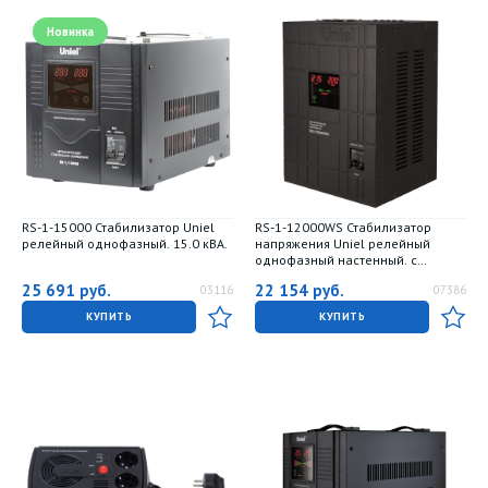
Новинка
RS-1-15000 Стабилизатор Uniel
RS-1-12000WS Стабилизатор
релейный однофазный. 15.0 кВА.
напряжения Uniel релейный
однофазный настенный. с
гальванической развязкой.
25 691
руб.
22 154
руб.
03116
07386
12000ВА
КУПИТЬ
КУПИТЬ