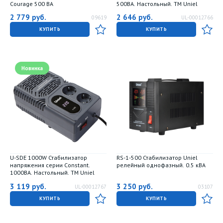
Courage 500 ВА
500ВА. Настольный. TM Uniel
2 779
руб.
2 646
руб.
09619
UL-00012766
КУПИТЬ
КУПИТЬ
Новинка
U-SDE 1000W Стабилизатор
RS-1-500 Стабилизатор Uniel
напряжения серии Constant.
релейный однофазный. 0.5 кВА
1000ВА. Настольный. TM Uniel
3 119
руб.
3 250
руб.
UL-00012767
03107
КУПИТЬ
КУПИТЬ