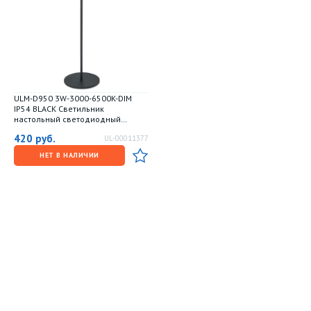
ULM-D950 3W-3000-6500K-DIM
IP54 BLACK Светильник
настольный светодиодный
беспроводной. Встроенный
420
руб.
UL-00011377
аккумулятор 2200mAh. Диммер.
Черный. TM Uniel
НЕТ В НАЛИЧИИ