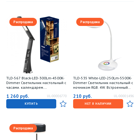
Распродажа
Распродажа
TLD-567 Black-LED-300Lm-4500K-
TLD-535 White-LED-250Lm-5500K-
Dimmer Светильник настольный c
Dimmer Светильник настольный с
часами. календарем.
ночником RGB. 4W. Встроенный
термометром. 6W. Встроенный
аккумулятор 1800mAh.
1 260
руб.
210
руб.
UL-00006770
UL-00001496
аккумулятор 2000mAh.
Сенсорный выключатель. Белый.
Сенсорный выключатель.
TM Uniel.
КУПИТЬ
НЕТ В НАЛИЧИИ
Диммер. Черный. ТМ Uniel
Распродажа