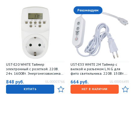
Рекомендуем
UST-E20 WHITE Таймер
UST-E33 WHITE 2M Таймер с
электронный с розеткой. 220В.
вилкой и разъемом L.N.G для
24ч. 1600Вт. Энергонезависимая
фито светильника. 220В. 150Вт.
память. ТМ Uniel
Провод 2 метра. ТМ Uniel
848
руб.
664
руб.
UL-00003766
UL-00006493
КУПИТЬ
НЕТ В НАЛИЧИИ