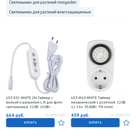
светильники для растений minigarden
светильники для растений влагозащищенные
UST-E32 WHITE 2M Таймер с
UST-M10 WHITE Таймер
вилкой и разъемом L.N для фито
механический с розеткой. 220В.
светильника. 220В. 150Вт.
12-24ч. 3500Вт. ТМ Uniel
Провод 2 метра. ТМ Uniel
664
руб.
459
руб.
UL-00006492
UL-00003765
КУПИТЬ
КУПИТЬ