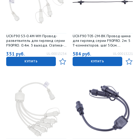
UCX-F90 S3-0.4M-WH Провод-
UCX-F90 T05-2M-BK Провод-шина
разветвитель для гирлянд серии
для гирлянд серии F90PRO. 2м. 5
F90PRO. 0.4м. 3 выхода. Статика-
Т-коннекторов. шаг 50см.
мерцание. IP67. Белый. ТМ Uniel
Статика-мерцание. IP67. Черный.
351
руб.
584
руб.
UL-00013234
UL-00013221
TM Uniel
КУПИТЬ
КУПИТЬ