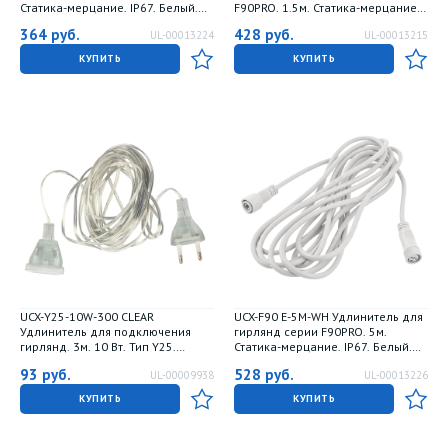
Статика-мерцание. IP67. Белый.
F90PRO. 1.5м. Статика-мерцание.
TM Uniel
IP67. Черный. ТМ Uniel
364
руб.
428
руб.
UL-00013224
UL-00013215
КУПИТЬ
КУПИТЬ
UCX-Y25-10W-300 CLEAR
UCX-F90 E-5M-WH Удлинитель для
Удлинитель для подключения
гирлянд серии F90PRO. 5м.
гирлянд. 3м. 10 Вт. Тип Y25.
Статика-мерцание. IP67. Белый.
Прозрачный. ТМ Uniel
TM Uniel
93
руб.
528
руб.
UL-00009938
UL-00013226
КУПИТЬ
КУПИТЬ