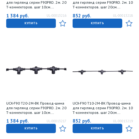
для гирлянд серии F90PRO. 2м. 20
для гирлянд серии F90PRO. 2м. 10
Т-коннекторов. шаг 10см.
Т-коннекторов. шаг 20см.
Статика-мерцание. IP67. Белый.
Статика-мерцание. IP67. Белый.
1 384
руб.
852
руб.
UL-00013216
UL-00013218
TM Uniel
TM Uniel
КУПИТЬ
КУПИТЬ
UCX-F90 T20-2M-BK Провод-шина
UCX-F90 T10-2M-BK Провод-шина
для гирлянд серии F90PRO. 2м. 20
для гирлянд серии F90PRO. 2м. 10
Т-коннекторов. шаг 10см.
Т-коннекторов. шаг 20см.
Статика-мерцание. IP67. Черный.
Статика-мерцание. IP67. Черный.
1 384
руб.
852
руб.
UL-00013217
UL-00013219
TM Uniel
TM Uniel
КУПИТЬ
КУПИТЬ