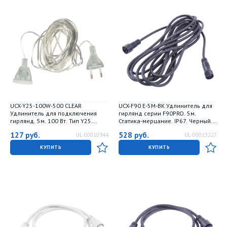
UCX-Y25-100W-500 CLEAR
UCX-F90 E-5M-BK Удлинитель для
Удлинитель для подключения
гирлянд серии F90PRO. 5м.
гирлянд. 5м. 100 Вт. Тип Y25.
Статика-мерцание. IP67. Черный.
Прозрачный. ТМ Uniel
TM Uniel
127
руб.
528
руб.
UL-00010944
UL-00013227
КУПИТЬ
КУПИТЬ