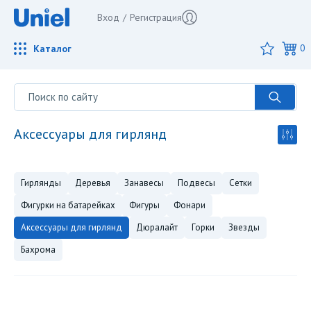
Вход
/
Регистрация
Каталог
0
аксессуары для гирлянд
гирлянды
деревья
занавесы
подвесы
сетки
фигурки на батарейках
фигуры
фонари
аксессуары для гирлянд
дюралайт
горки
звезды
бахрома