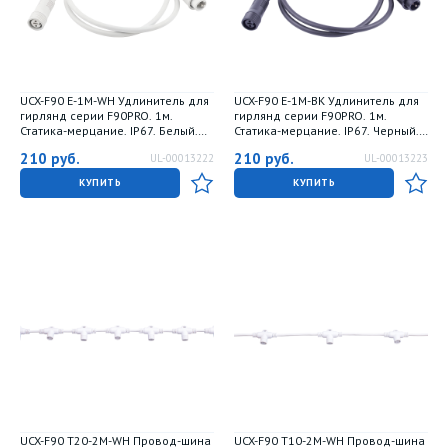
UCX-F90 E-1M-WH Удлинитель для
UCX-F90 E-1M-BK Удлинитель для
гирлянд серии F90PRO. 1м.
гирлянд серии F90PRO. 1м.
Статика-мерцание. IP67. Белый.
Статика-мерцание. IP67. Черный.
TM Uniel
TM Uniel
210
руб.
210
руб.
UL-00013222
UL-00013223
КУПИТЬ
КУПИТЬ
UCX-F90 T20-2M-WH Провод-шина
UCX-F90 T10-2M-WH Провод-шина