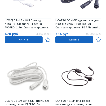
UCX-F90 P-1.5M-WH Провод
UCX-F90 E-3M-BK Удлинитель для
питания для гирлянд серии
гирлянд серии F90PRO. 3м.
F90PRO. 1.5м. Статика-мерцание.
Статика-мерцание. IP67. Черный.
IP67. Белый. ТМ Uniel
TM Uniel
428
руб.
364
руб.
UL-00013214
UL-00013225
КУПИТЬ
КУПИТЬ
UCX-F90 E-3M-WH Удлинитель для
UCX-F90 P-1.5M-BK Провод
гирлянд серии F90PRO. 3м.
питания для гирлянд серии