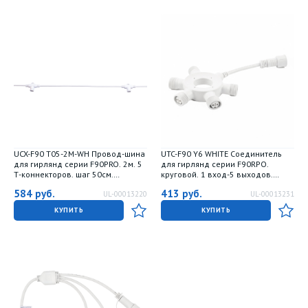
UCX-F90 T05-2M-WH Провод-шина
UTC-F90 Y6 WHITE Соединитель
для гирлянд серии F90PRO. 2м. 5
для гирлянд серии F90RPO.
Т-коннекторов. шаг 50см.
круговой. 1 вход-5 выходов.
Статика-мерцание. IP67. Белый.
Белый. ТМ Uniel
584
руб.
413
руб.
UL-00013220
UL-00013231
TM Uniel
КУПИТЬ
КУПИТЬ