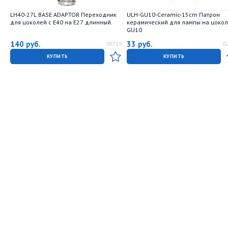
LH40-27L BASE ADAPTOR Переходник
ULH-GU10-Ceramic-15cm Патрон
для цоколей с E40 на E27 длинный.
керамический для лампы на цоко
GU10
140
руб.
33
руб.
00719
0
КУПИТЬ
КУПИТЬ