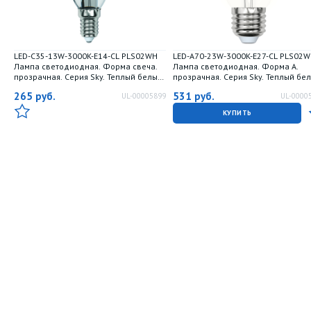
LED-C35-13W-3000K-E14-CL PLS02WH
LED-A70-23W-3000K-E27-CL PLS02
Лампа светодиодная. Форма свеча.
Лампа светодиодная. Форма A.
прозрачная. Серия Sky. Теплый белый
прозрачная. Серия Sky. Теплый бе
свет 3000К. Картон. ТМ Uniel.
свет 3000K. Картон. ТМ Uniel.
265
руб.
531
руб.
UL-00005899
UL-0000
КУПИТЬ