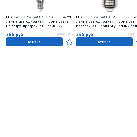
LED-CW35-13W-3000K-E14-CL PLS02WH
LED-C35-13W-3000K-E27-CL PLS02
Лампа светодиодная. Форма свеча
Лампа светодиодная. Форма свеч
на ветру. прозрачная. Серия Sky.
прозрачная. Серия Sky. Теплый бе
Теплый белый свет 3000К. Картон. ТМ
свет 3000К. Картон. ТМ Uniel.
265
руб.
265
руб.
UL-00005903
UL-0000
Uniel.
КУПИТЬ
КУПИТЬ