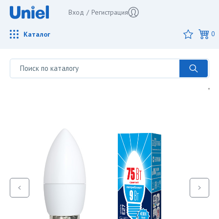
Вход
/
Регистрация
Каталог
0