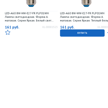
LED-A60 8W-NW-E27-FR PLP01WH
LED-A60 8W-WW-E27-FR PLP01WH
Лампа светодиодная. Форма А.
Лампа светодиодная. Форма А.
матовая. Серия Яркая. Белый свет
матовая. Серия Яркая. Теплый бел
4000K. Картон. ТМ Uniel
свет 3000K. Картон. ТМ Uniel
161
руб.
161
руб.
UL-00001523
UL-0000
КУПИТЬ