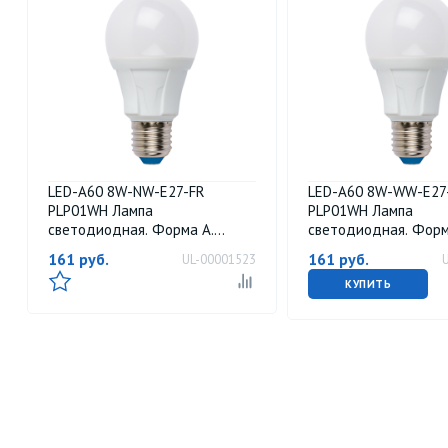
LED-A60 8W-NW-E27-FR
LED-A60 8W-WW-E27
PLP01WH Лампа
PLP01WH Лампа
светодиодная. Форма А.
светодиодная. Форм
матовая. Серия Яркая. Белый
матовая. Серия Яркая
161
руб.
161
руб.
UL-00001523
свет 4000K. Картон. ТМ Uniel
белый свет 3000K. К
Uniel
КУПИТЬ