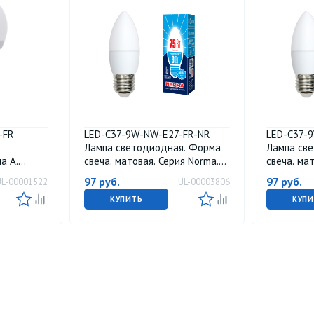
-FR
LED-C37-9W-NW-E27-FR-NR
LED-C37-
Лампа светодиодная. Форма
Лампа св
а А.
свеча. матовая. Серия Norma.
свеча. ма
. Теплый
Белый свет 4000K. Картон. ТМ
Теплый бе
97
руб.
97
руб.
UL-00001522
UL-00003806
артон. ТМ
Volpe
Картон. Т
КУПИТЬ
КУПИ