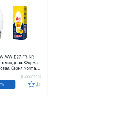
9W-WW-E27-FR-NR
етодиодная. Форма
товая. Серия Norma.
лый свет 3000K.
UL-00003807
М Volpe
ТЬ