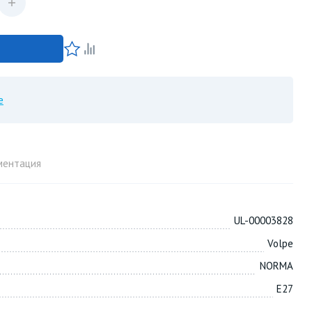
е
ментация
UL-00003828
Volpe
NORMA
E27