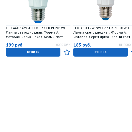
LED-A60 16W-4000K-E27-FR PLP01WH
LED-A60 12W-NW-E27-FR PLP01WH
Лампа светодиодная. Форма А.
Лампа светодиодная. Форма А.
матовая. Серия Яркая. Белый свет
матовая. Серия Яркая. Белый свет
4000K. Картон. ТМ Uniel.
4000K. Картон. ТМ Uniel
199
руб.
183
руб.
UL-00005034
UL-0000
КУПИТЬ
КУПИТЬ