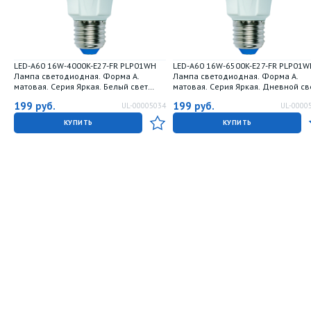
LED-A60 16W-4000K-E27-FR PLP01WH
LED-A60 16W-6500K-E27-FR PLP01W
Лампа светодиодная. Форма А.
Лампа светодиодная. Форма А.
матовая. Серия Яркая. Белый свет
матовая. Серия Яркая. Дневной св
4000K. Картон. ТМ Uniel.
6500K. Картон. ТМ Uniel.
199
руб.
199
руб.
UL-00005034
UL-0000
КУПИТЬ
КУПИТЬ