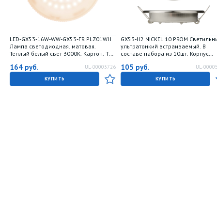
LED-GX53-16W-WW-GX53-FR PLZ01WH
GX53-H2 NICKEL 10 PROM Светильн
Лампа светодиодная. матовая.
ультратонкий встраиваемый. В
Теплый белый свет 3000K. Картон. ТМ
составе набора из 10шт. Корпус
Uniel
никель. Картон. TM Uniel.
164
руб.
105
руб.
UL-00003726
UL-0000
КУПИТЬ
КУПИТЬ