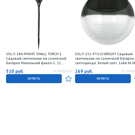
USL-S-184-PM495 SMALL TORCH-1
USL-F-151-PТ110 BRIGHT Садовый
Садовый светильник на солнечной
светильник на солнечной батарее.
батарее Маленький факел-1. 12
светодиода. Белый свет. 1xАА Ni-
светодиодов. Эффект пламени. 1x2-
аккумулятор в-к. IP44. TM Uniel.
310
руб.
269
руб.
UL-00006559
UL-0000
3ААА Ni-Mh аккумулятор в-к. IP44. TM
Uniel.
КУПИТЬ
КУПИТЬ