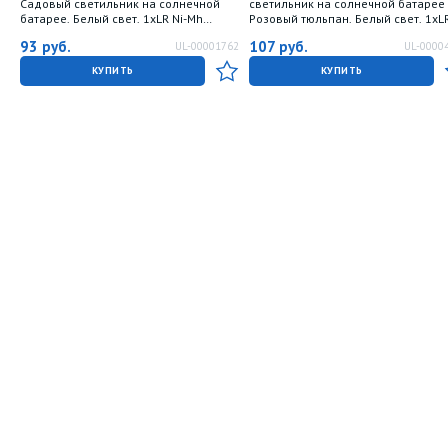
Садовый светильник на солнечной
светильник на солнечной батарее
батарее. Белый свет. 1xLR Ni-Mh
Розовый тюльпан. Белый свет. 1xL
аккумулятор в-к. IP44. TM Uniel.
аккумулятор в-к. IP44. TM Uniel.
93
руб.
107
руб.
UL-00001762
UL-0000
КУПИТЬ
КУПИТЬ