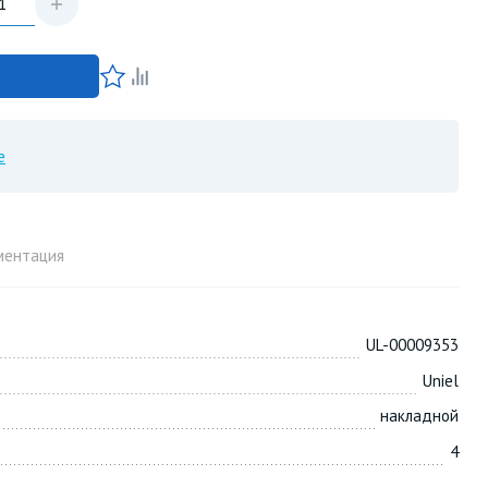
е
ментация
UL-00009353
Uniel
накладной
4