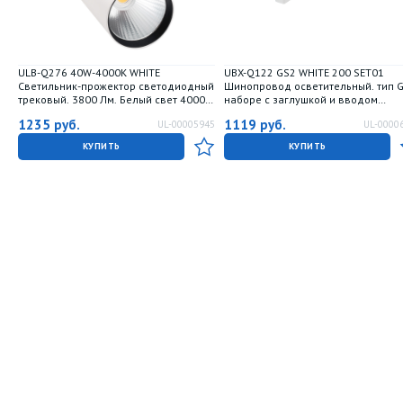
ULB-Q276 40W-4000К WHITE
UBX-Q122 GS2 WHITE 200 SET01
Светильник-прожектор светодиодный
Шинопровод осветительный. тип G
трековый. 3800 Лм. Белый свет 4000К.
наборе с заглушкой и вводом
Корпус белый. ТМ Volpe.
питания. Однофазный. Белый. Дл
1235
руб.
1119
руб.
UL-00005945
UL-0000
2м. ТМ Volpe.
КУПИТЬ
КУПИТЬ