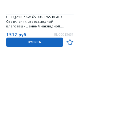
ULT-Q218 36W-6500К IP65 BLACK
Светильник светодиодный
влагозащищенный накладной.
Дневной свет 6500K. Корпус черный.
1512
руб.
UL-00013637
ТМ Volpe
КУПИТЬ