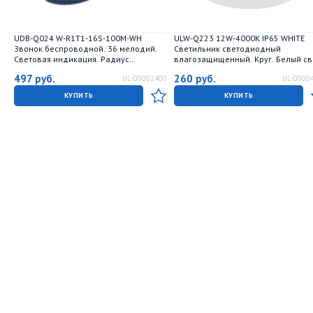
UDB-Q024 W-R1T1-16S-100M-WH
ULW-Q223 12W-4000К IP65 WHITE
Звонок беспроводной. 36 мелодий.
Светильник светодиодный
Световая индикация. Радиус
влагозащищенный. Круг. Белый св
действия 100 метров. Блистерная
4000K. Диаметр 135 мм. Корпус
497
руб.
260
руб.
UL-00002400
UL-0000
упаковка. Белый. ТМ Volpe.
белый. ТМ Volpe.
КУПИТЬ
КУПИТЬ