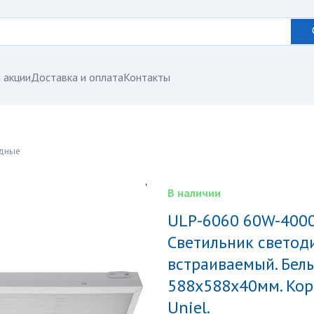
 акции
Доставка и оплата
Контакты
одные
В наличии
ULP-6060 60W-4000К IP40 GRILYATO WHITE
Светильник свето
встраиваемый. Белы
588x588x40мм. Корп
Uniel.