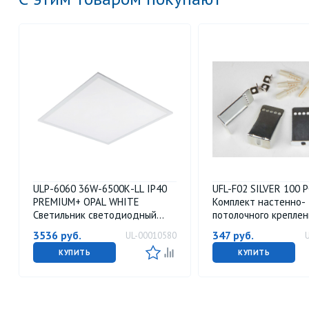
ULP-6060 36W-6500К-LL IP40
UFL-F02 SILVER 100 
PREMIUM+ OPAL WHITE
Комплект настенно-
Светильник светодиодный
потолочного креплен
потолочный универсальный.
светодиодных панел
3536
руб.
347
руб.
UL-00010580
Белый свет 6500K. 3600Лм.
Короткий.
Корпус белый. В комплекте с и-
КУПИТЬ
КУПИТЬ
п. ТМ Uniel