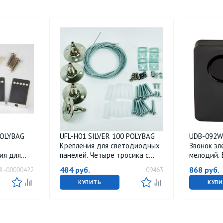
POLYBAG
UFL-H01 SILVER 100 POLYBAG
UDB-092W
Крепления для светодиодных
Звонок эл
ия для
панелей. Четыре тросика с
мелодий. 
ей.
креплениями длиной 1м. TM
Uniel
484
руб.
868
руб.
UL-00000422
09463
Uniel
КУПИТЬ
КУПИ