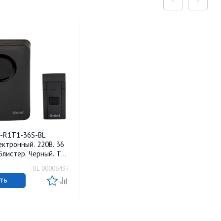
-R1T1-36S-BL
ектронный. 220В. 36
Блистер. Черный. ТМ
UL-00006437
ТЬ