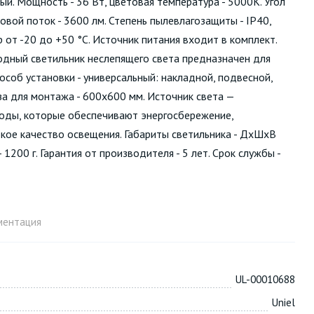
лый. Мощность - 36 Вт, цветовая температура - 5000К. Угол
товой поток - 3600 лм. Степень пылевлагозащиты - IP40,
от -20 до +50 °С. Источник питания входит в комплект.
дный светильник неслепящего света предназначен для
пособ установки - универсальный: накладной, подвесной,
а для монтажа - 600х600 мм. Источник света —
ды, которые обеспечивают энергосбережение,
кое качество освещения. Габариты светильника - ДхШхВ
1200 г. Гарантия от производителя - 5 лет. Срок службы -
ментация
UL-00010688
Uniel