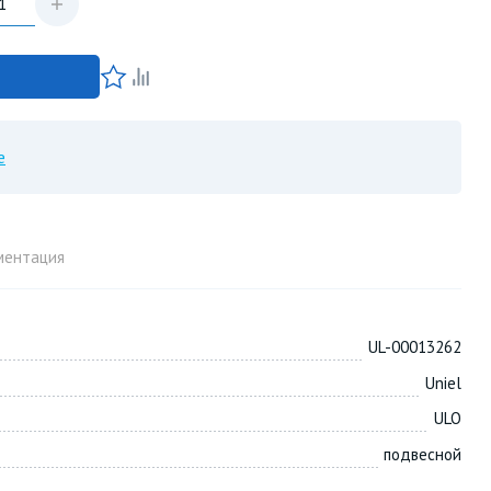
е
ментация
UL-00013262
Uniel
ULO
подвесной