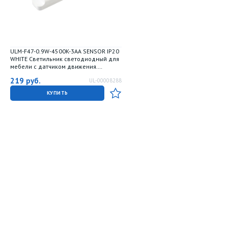
ULM-F47-0.9W-4500K-3AA SENSOR IP20
WHITE Светильник светодиодный для
мебели с датчиком движения.
Питание 3АА не в-к. 200x42x36.5мм.
219
руб.
UL-00008288
150Lm. ТМ Uniel
КУПИТЬ