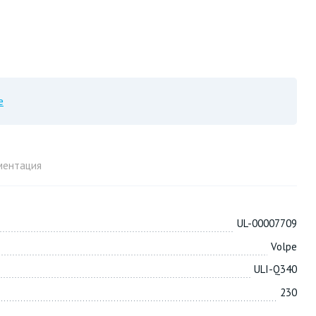
е
ментация
UL-00007709
Volpe
ULI-Q340
230