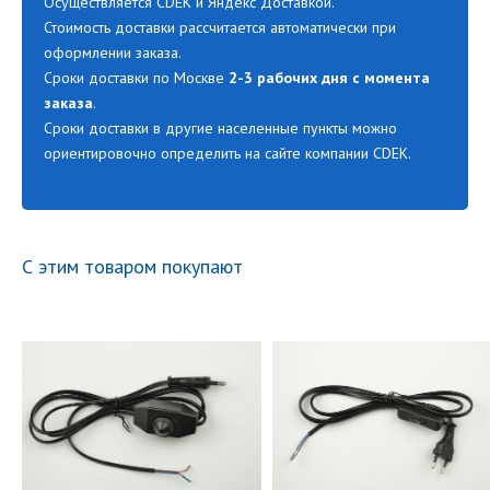
Осуществляется CDEK и Яндекс Доставкой.
Стоимость доставки рассчитается автоматически при
оформлении заказа.
Сроки доставки по Москве
2-3 рабочих дня с момента
заказа
.
Сроки доставки в другие населенные пункты можно
ориентировочно определить на сайте компании CDEK.
С этим товаром покупают