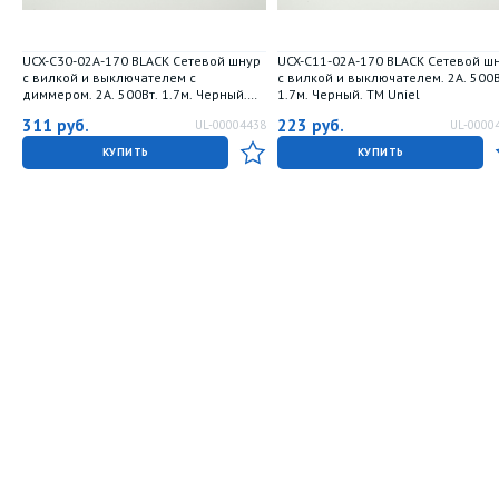
UCX-C30-02A-170 BLACK Сетевой шнур
UCX-C11-02A-170 BLACK Сетевой ш
с вилкой и выключателем с
с вилкой и выключателем. 2А. 500В
диммером. 2А. 500Вт. 1.7м. Черный.
1.7м. Черный. ТМ Uniel
ТМ Uniel
311
руб.
223
руб.
UL-00004438
UL-0000
КУПИТЬ
КУПИТЬ