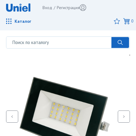
Вход
/
Регистрация
Каталог
0