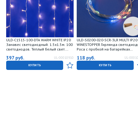
ULD-C1515-100-DTA WARM WHITE IP20
ULD-S0200-020-SСR-3LR MULTI IP20
Занавес светодиодный. 1.5х1.5м. 100
WINESTOPPER Гирлянда светодиод
светодиодов. Теплый белый свет.
Роса с пробкой на батарейках
Провод прозрачный. TM Uniel
3xLR44в-к. 2м. 20 светодиодов.
397
руб.
118
руб.
UL-00010910
UL-0001
Разноцветный свет. Провод медны
TM Uniel
КУПИТЬ
КУПИТЬ