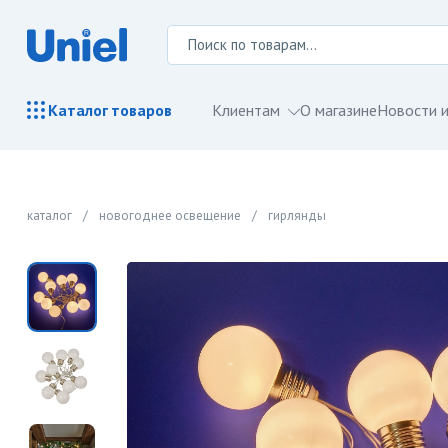
Клиентам
О магазине
Новости и
Каталог
товаров
каталог
/
новогоднее освещение
/
гирлянды