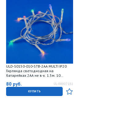
ULD-S0150-010-STB-2AA MULTI IP20
Гирлянда светодиодная на
батарейках 2AA не в-к. 1.5м. 10
светодиодов. Разноцветный свет.
80
руб.
UL-00007181
Провод прозрачный. TM Uniel
КУПИТЬ