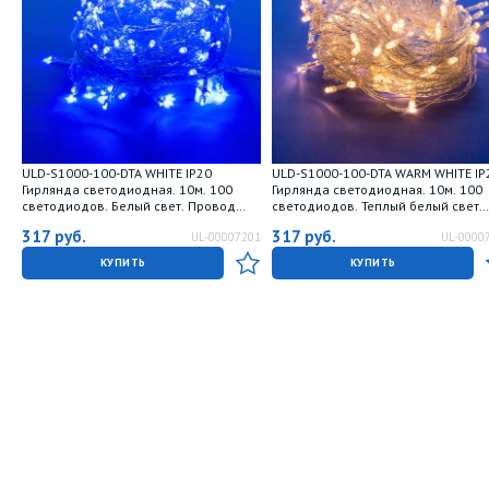
ULD-S1000-100-DTA WHITE IP20
ULD-S1000-100-DTA WARM WHITE IP
Гирлянда светодиодная. 10м. 100
Гирлянда светодиодная. 10м. 100
светодиодов. Белый свет. Провод
светодиодов. Теплый белый свет.
прозрачный. ТМ Uniel
Провод прозрачный. ТМ Uniel
317
руб.
317
руб.
UL-00007201
UL-0000
КУПИТЬ
КУПИТЬ