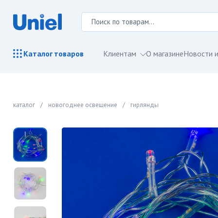
Клиентам
О магазине
Новости и
Каталог
товаров
каталог
/
новогоднее освещение
/
гирлянды