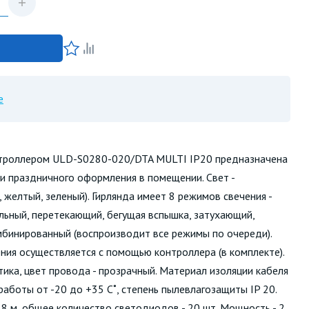
е
нтроллером ULD-S0280-020/DTA MULTI IP20 предназначена
и праздничного оформления в помещении. Свет -
, желтый, зеленый). Гирлянда имеет 8 режимов свечения -
ьный, перетекающий, бегущая вспышка, затухающий,
бинированный (воспроизводит все режимы по очереди).
ия осуществляется с помощью контроллера (в комплекте).
тика, цвет провода - прозрачный. Материал изоляции кабеля
аботы от -20 до +35 С˚, степень пылевлагозащиты IP 20.
,8 м, общее количество светодиодов - 20 шт. Мощность - 2