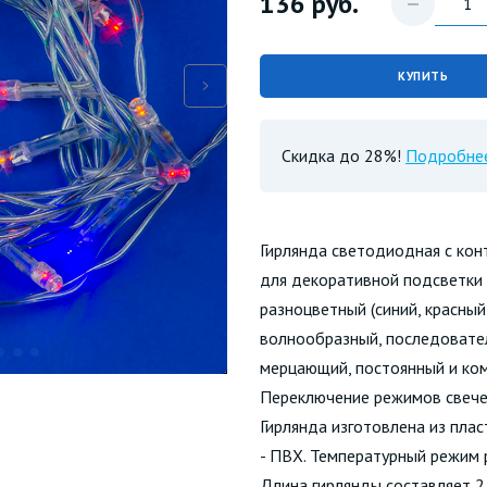
136
руб.
КУПИТЬ
Скидка до 28%!
Подробне
Гирлянда светодиодная с ко
для декоративной подсветки 
разноцветный (синий, красный
волнообразный, последовател
мерцающий, постоянный и ком
Переключение режимов свечен
Гирлянда изготовлена из плас
- ПВХ. Температурный режим р
Длина гирлянды составляет 2