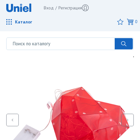
Вход
/
Регистрация
Каталог
0