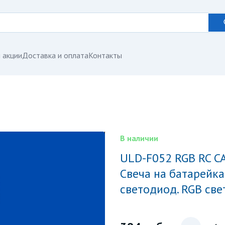
 акции
Доставка и оплата
Контакты
В наличии
ULD-F052 RGB RC CANDLE Фигура светодиодная
Свеча на батарейках
светодиод. RGB свет