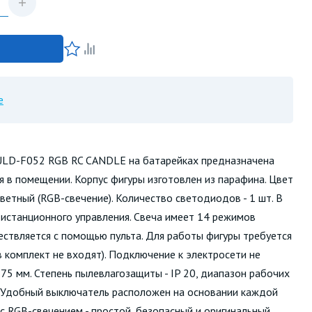
е
ULD-F052 RGB RC CANDLE на батарейках предназначена
 в помещении. Корпус фигуры изготовлен из парафина. Цвет
оцветный (RGB-свечение). Количество светодиодов - 1 шт. В
истанционного управления. Свеча имеет 14 режимов
ествляется с помощью пульта. Для работы фигуры требуется
в комплект не входят). Подключение к электросети не
 75 мм. Степень пылевлагозащиты - IP 20, диапазон рабочих
. Удобный выключатель расположен на основании каждой
с RGB-свечением - простой, безопасный и оригинальный