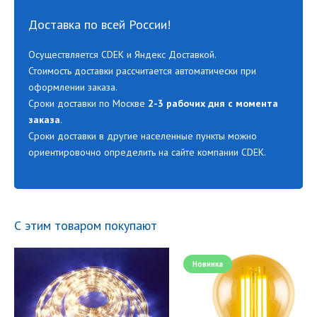
Доставка по всей России!
Осуществляется CDEK и Яндекс Доставкой.
Стоимость доставки рассчитается автоматически при
оформлении заказа.
Сроки доставки по Москве
2-3 рабочих дня с момента
заказа
.
Сроки доставки в другие населенные пункты можно
ориентировочно определить на сайте компании CDEK.
С этим товаром покупают
Новинка