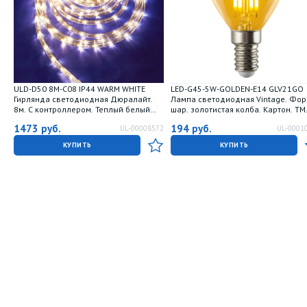
ULD-D50 8M-С08 IP44 WARM WHITE
LED-G45-5W-GOLDEN-E14 GLV21GO
Гирлянда светодиодная Дюралайт.
Лампа светодиодная Vintage. Фо
8м. С контроллером. Теплый белый
шар. золотистая колба. Картон. ТМ
свет. Провод прозрачный. ТМ Uniel
Uniel
1473
руб.
194
руб.
UL-00008572
UL-0001
КУПИТЬ
КУПИТЬ