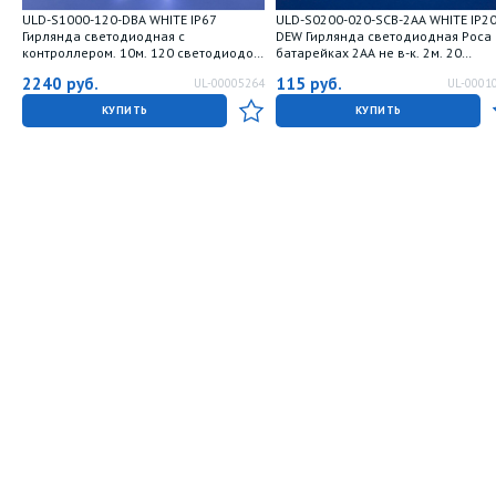
ULD-S1000-120-DBA WHITE IP67
ULD-S0200-020-SСB-2AA WHITE IP2
Гирлянда светодиодная с
DEW Гирлянда светодиодная Роса
контроллером. 10м. 120 светодиодов.
батарейках 2AA не в-к. 2м. 20
Белый свет. Провод черный. ТМ Uniel
светодиодов. Белый свет. Провод
2240
руб.
115
руб.
UL-00005264
UL-0001
медный. TM Uniel
КУПИТЬ
КУПИТЬ