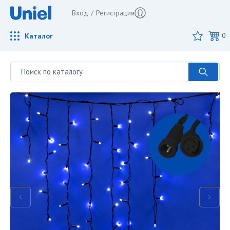
Вход
/
Регистрация
Каталог
0