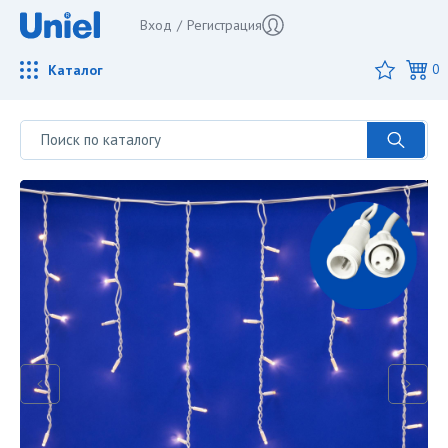
Вход
/
Регистрация
Каталог
0