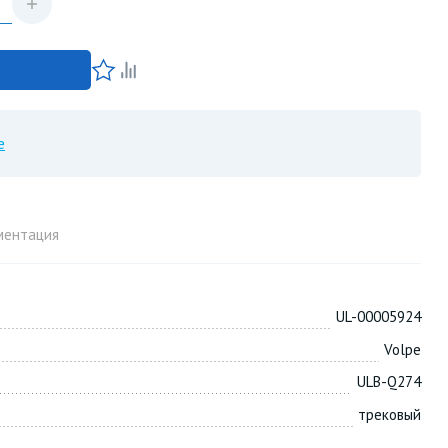
е
ментация
UL-00005924
Volpe
ULB-Q274
трековый