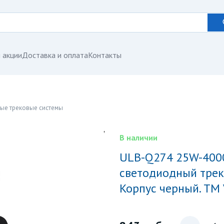
 акции
Доставка и оплата
Контакты
ые трековые системы
В наличии
ULB-Q274 25W-4000К BLACK Светильник-прожектор
светодиодный треко
Корпус черный. ТМ 