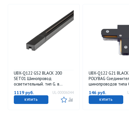
UBX-Q122 GS2 BLACK 200
UBX-Q122 G21 BLACK
SET01 Шинопровод
POLYBAG Соединител
осветительный. тип G. в
шинопроводов типа G
наборе с заглушкой и вводом
образный. Однофазн
1119
руб.
146
руб.
UL-00006044
питания. Однофазный. Черный.
Черный. ТМ Volpe.
Длина 2м. ТМ Volpe.
КУПИТЬ
КУПИТЬ