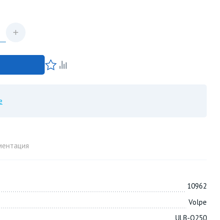
е
ментация
10962
Volpe
ULB-Q250