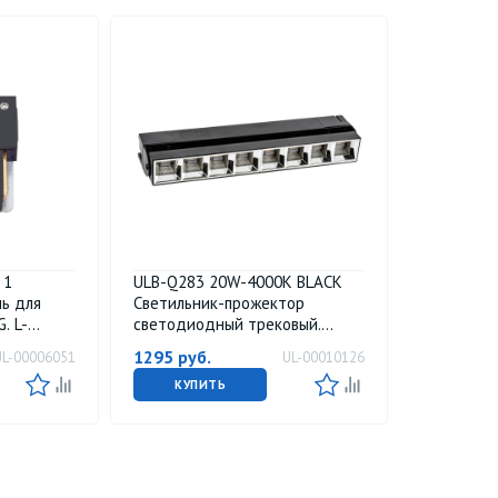
 1
ULB-Q283 20W-4000K BLACK
ь для
Светильник-прожектор
. L-
светодиодный трековый.
ый.
Линейный. 1600 Лм. Белый свет
1295
руб.
UL-00006051
UL-00010126
4000К. Корпус черный. ТМ
Volpe
КУПИТЬ