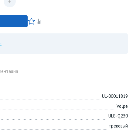
е
ментация
UL-00011819
Volpe
ULB-Q230
трековый