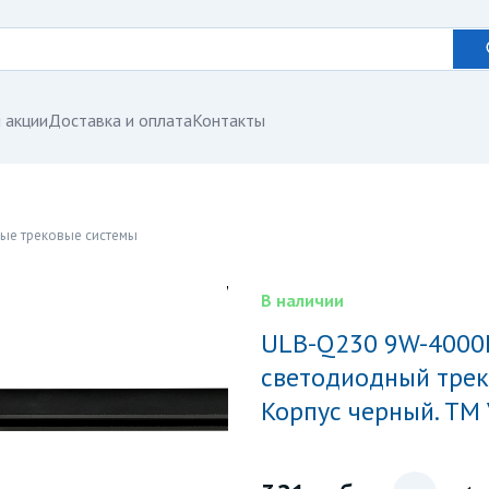
 акции
Доставка и оплата
Контакты
ые трековые системы
В наличии
ULB-Q230 9W-4000К BLACK Светильник-прожектор
светодиодный треко
Корпус черный. ТМ 