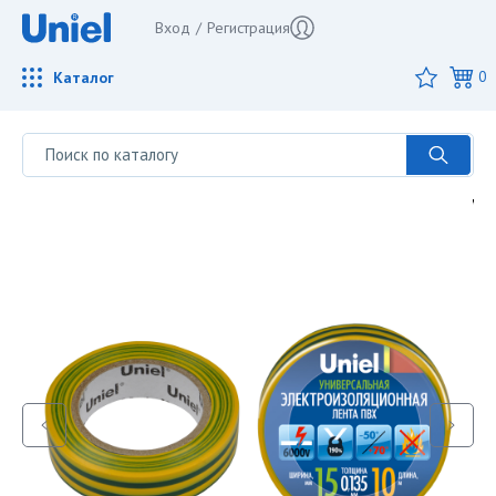
Вход
/
Регистрация
Каталог
0