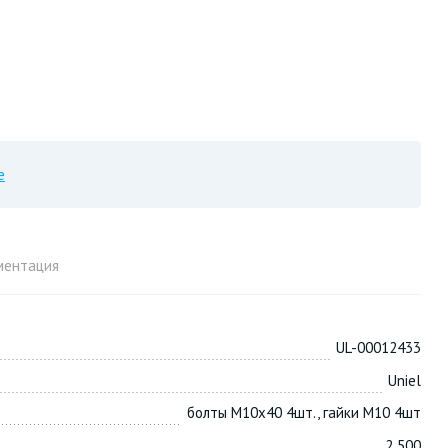
е
ментация
UL-00012433
Uniel
болты М10х40 4шт., гайки М10 4шт
2 500