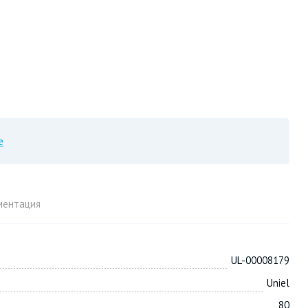
е
ментация
UL-00008179
Uniel
80