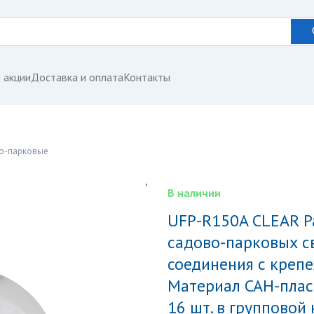
 акции
Доставка и оплата
Контакты
во-парковые
В наличии
UFP-R150A CLEAR Рассеиватель в форме шара для
садово-парковых с
соединения с креп
Материал САН-плас
16 шт. в групповой