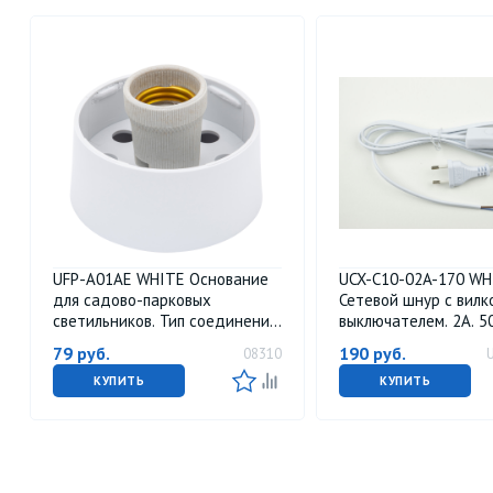
UFP-А01AE WHITE Основание
UCX-C10-02A-170 WH
для садово-парковых
Сетевой шнур с вилк
светильников. Тип соединения
выключателем. 2А. 50
с рассеивателем резьбовой.
Белый. ТМ Uniel
79
руб.
190
руб.
08310
Встроенный патрон Е27.
Материал пластик. Цвет
КУПИТЬ
КУПИТЬ
белый. Упаковка картон.