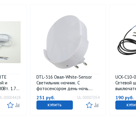
ITE
DTL-316 Овал-White-Sensor
UCX-C10-
ой и
Светильник-ночник. С
Сетевой ш
0Вт. 1.7м.
фотосенсором день-ночь.
выключате
Белый. ТМ Uniel
Черный. Т
251
руб.
190
руб.
UL-00004428
UL-00007054
КУПИТЬ
КУПИ