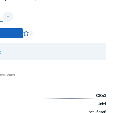
е
ментация
08068
Uniel
резьбовой