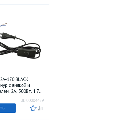
02A-170 BLACK
нур с вилкой и
лем. 2А. 500Вт. 1.7м.
М Uniel
UL-00004429
ТЬ