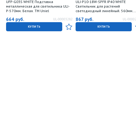
UFP-G03S WHITE Подставка
ULI-P10-18W-SPFR IP40 WHITE
металлическая для светильника ULI-
Светильник для растений
P-570мм. Белая. TM Uniel
светодиодный линейный. 560мм.
выкл. на корпусе. Спектр для
664
руб.
867
руб.
UL-00003282
UL-0000
фотосинтеза. TM Uniel
КУПИТЬ
КУПИТЬ