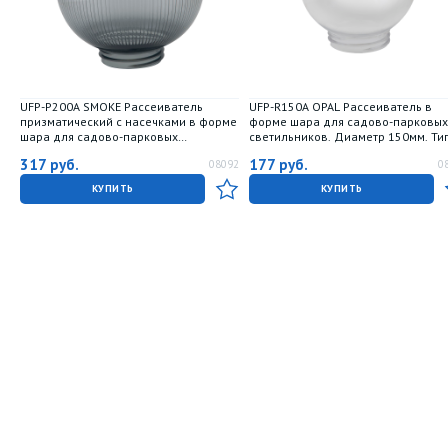
UFP-P200A SMOKE Рассеиватель
UFP-R150A OPAL Рассеиватель в
призматический с насечками в форме
форме шара для садово-парковых
шара для садово-парковых
светильников. Диаметр 150мм. Ти
светильников. Диаметр 200мм. Тип
соединения с крепежным элемент
317
руб.
177
руб.
08092
0
соединения с крепежным элементом
резьбовой. Материал САН-пластик
резьбовой. Материал САН-пластик.
Цвет молочный. TM Uniel
КУПИТЬ
КУПИТЬ
Цвет дымчато-серый. Упаковка 4 шт. в
групповой картонной коробке.