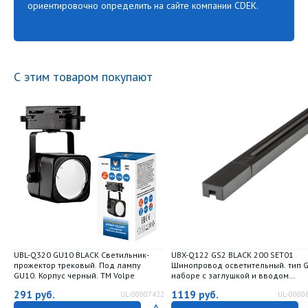
ориентировочно определить на сайте компании CDEK.
С этим товаром покупают
UBL-Q320 GU10 BLACK Светильник-
UBX-Q122 GS2 BLACK 200 SET01
прожектор трековый. Под лампу
Шинопровод осветительный. тип G
GU10. Корпус черный. ТМ Volpe
наборе с заглушкой и вводом
питания. Однофазный. Черный.
291
руб.
1119
руб.
UL-00007422
UL-0000
Длина 2м. ТМ Volpe.