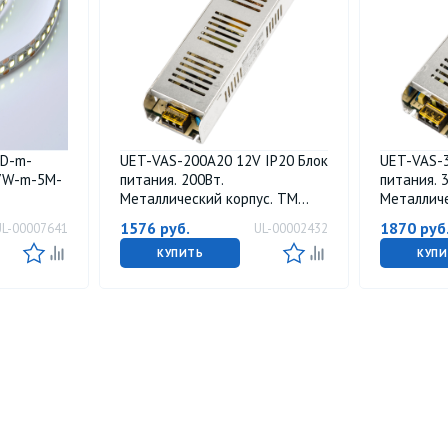
ED-m-
UET-VAS-200A20 12V IP20 Блок
UET-VAS-3
7W-m-5M-
питания. 200Вт.
питания. 
Металлический корпус. TM
Металличе
 на
Uniel
Uniel
1576
руб.
1870
руб
UL-00007641
UL-00002432
ве.
тичной
КУПИТЬ
КУПИ
вет 6500K.