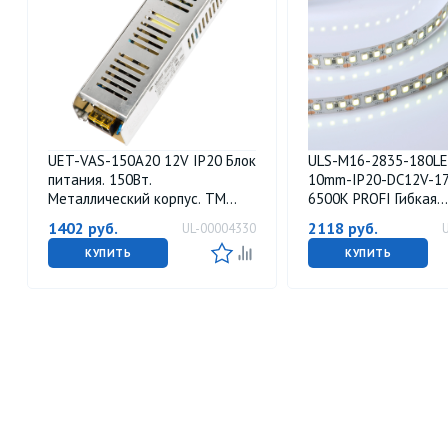
UET-VAS-150A20 12V IP20 Блок
ULS-M16-2835-180L
питания. 150Вт.
10mm-IP20-DC12V-1
Металлический корпус. TM
6500K PROFI Гибкая
Uniel
светодиодная лента
1402
руб.
2118
руб.
UL-00004330
самоклеящейся осно
Катушка 5м. в герме
КУПИТЬ
КУПИТЬ
упаковке. Дневной с
ТМ Uniel