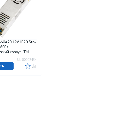
60A20 12V IP20 Блок
360Вт.
ский корпус. TM
.
UL-00002434
ТЬ