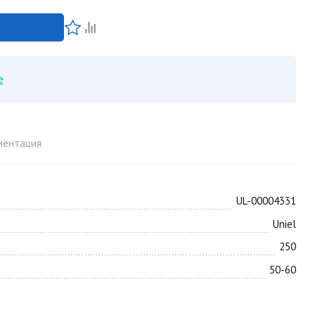
е
ментация
UL-00004331
Uniel
250
50-60